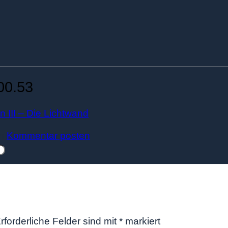
00.53
on III – Die Lichtwand
en
Kommentar posten
.
rforderliche Felder sind mit
*
markiert