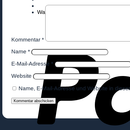
Warenkorb
Kommentar
*
Name
*
E-Mail-Adresse
*
Website
Name, E-Mail-Adresse und Website in diese