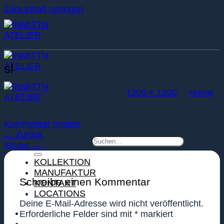
Zum Inhalt springen
sl
Veröffentlicht
Juli 24, 2017
bei
1200 × 1200
in
Home
Trackbacks sind geschlossen, aber du kannst einen
Kommentar posten
.
←
Zurück
Suchen nach:
Weiter
→
KOLLEKTION
MANUFAKTUR
Schreibe einen Kommentar
KONTAKT
LOCATIONS
Deine E-Mail-Adresse wird nicht veröffentlicht.
Erforderliche Felder sind mit
*
markiert